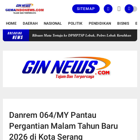
SITEMAP
HOME
DAERAH
NASIONAL
POLITIK
PENDIDIKAN
BISNIS
E
BREAKING
Ribuan Mata Tertuju ke DPMPTSP Lebak, Polres Lebak Kerahkan Pengamanan Hum
NEWS
Danrem 064/MY Pantau
Pergantian Malam Tahun Baru
2026 di Kota Serang