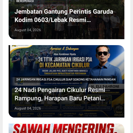
BEROPERASI
Jembatan Gantung Perintis Garuda
Kodim 0603/Lebak Resmi
Beroperasi, Permudah Akses Warga
August 04, 2026
Desa Wanasalam
24 JARINGAN IRIGASI P3A CIKULUR SIAP SOKONG KETAHANAN PANGAN
24 Nadi Pengairan Cikulur Resmi
Rampung, Harapan Baru Petani
Mengalir dari Irigasi yang Kembali
August 04, 2026
Hidup