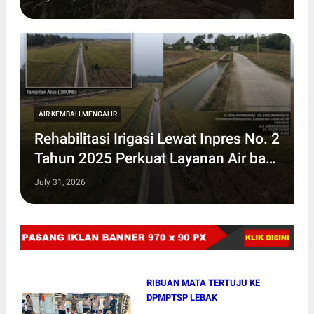
AIR KEMBALI MENGALIR
Rehabilitasi Irigasi Lewat Inpres No. 2
Tahun 2025 Perkuat Layanan Air bagi
4.845 Hektare Sawah di Lebak, Saat
July 31, 2026
Air Kembali Mengalir, Harapan Petani
Lebak Bangkit
RIBUAN MATA TERTUJU KE
DPMPTSP LEBAK