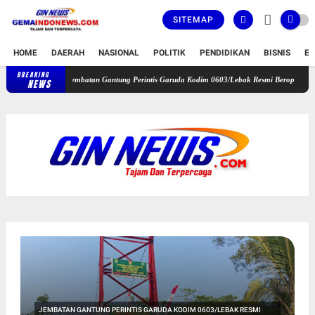
SITEMAP
HOME
DAERAH
NASIONAL
POLITIK
PENDIDIKAN
BISNIS
E
BREAKING
Jembatan Gantung Perintis Garuda Kodim 0603/Lebak Resmi Beroperasi, Permudah Akses W
NEWS
JEMBATAN GANTUNG PERINTIS GARUDA KODIM 0603/LEBAK RESMI