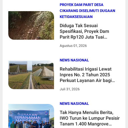
PROYEK DAM PARIT DESA
CIKARANG DISELIMUTI DUGAAN
KETIDAKSESUAIAN
Diduga Tak Sesuai
Spesifikasi, Proyek Dam
Parit Rp120 Juta Tuai
Sorotan Publik
Agustus 01, 2026
NEWS NASIONAL
Rehabilitasi Irigasi Lewat
Inpres No. 2 Tahun 2025
Perkuat Layanan Air bagi
4.845 Hektare Sawah di
Juli 31, 2026
Lebak, Saat Air Kembali
Mengalir, Harapan Petani
Lebak Bangkit
NEWS NASIONAL
Tak Hanya Menulis Berita,
IWO Turun ke Lumpur Pesisir
Tanam 1.400 Mangrove