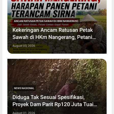
ANCAM RATUSAN PETAK SAWAH DI HKM NANGERANG
Kekeringan Ancam Ratusan Petak
Sawah di HKm Nangerang, Petani
Minta Penanganan Cepat
August 03, 2026
NEWS NASIONAL
Diduga Tak Sesuai Spesifikasi,
Proyek Dam Parit Rp120 Juta Tuai
Sorotan Publik
August 01, 2026