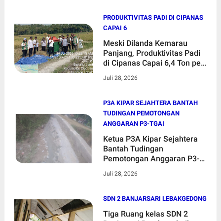
Chat-nya Sebuah
Penghinaan
PRODUKTIVITAS PADI DI CIPANAS
CAPAI 6
Meski Dilanda Kemarau
Panjang, Produktivitas Padi
di Cipanas Capai 6,4 Ton per
Hektare
Juli 28, 2026
P3A KIPAR SEJAHTERA BANTAH
TUDINGAN PEMOTONGAN
ANGGARAN P3-TGAI
Ketua P3A Kipar Sejahtera
Bantah Tudingan
Pemotongan Anggaran P3-
TGAI, Tegaskan Tak Pernah
Juli 28, 2026
Dikonfirmasi Wartawan
SDN 2 BANJARSARI LEBAKGEDONG
Tiga Ruang kelas SDN 2