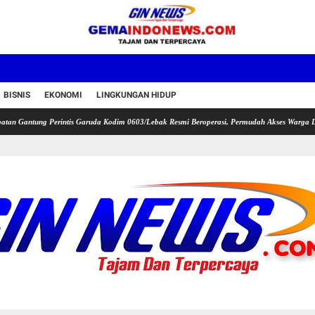
BISNIS
EKONOMI
LINGKUNGAN HIDUP
g Perintis Garuda Kodim 0603/Lebak Resmi Beroperasi, Permudah Akses Warga Desa Wanasa