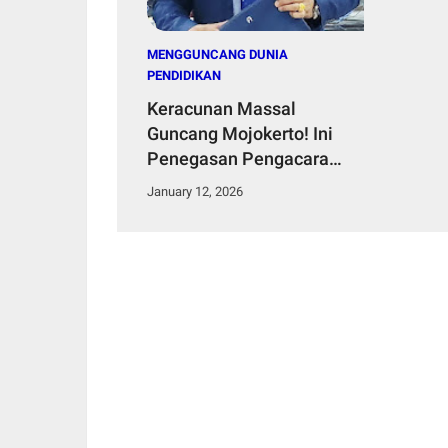
MENGGUNCANG DUNIA
PENDIDIKAN
Keracunan Massal
Guncang Mojokerto! Ini
Penegasan Pengacara
Internasional Sekaligus
January 12, 2026
Tokoh Pemuda Indonesia
Raya, Erles
Rareral,S.H.,M.H.