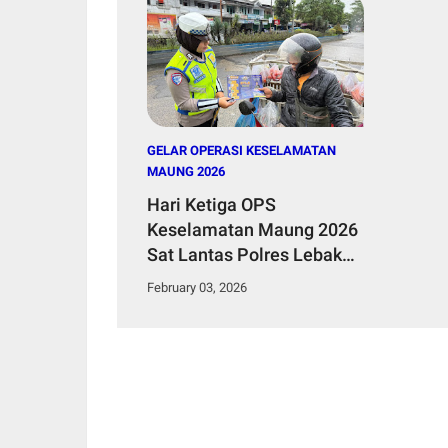
GELAR OPERASI KESELAMATAN
MAUNG 2026
Hari Ketiga OPS
Keselamatan Maung 2026
Sat Lantas Polres Lebak
Utamakan Edukasi dan
February 03, 2026
Keselamatan Berlalu
Lintas