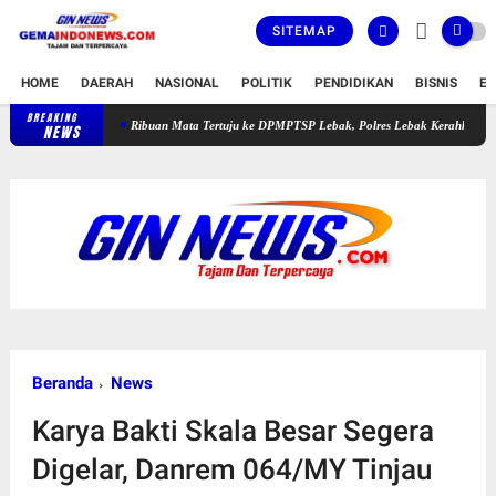
SITEMAP
HOME
DAERAH
NASIONAL
POLITIK
PENDIDIKAN
BISNIS
E
BREAKING
Ribuan Mata Tertuju ke DPMPTSP Lebak, Polres Lebak Kerahkan Pengamanan Hum
NEWS
Beranda
News
Karya Bakti Skala Besar Segera
Digelar, Danrem 064/MY Tinjau