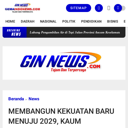
SITEMAP
HOME
DAERAH
NASIONAL
POLITIK
PENDIDIKAN
BISNIS
E
BREAKING
Lubang Pengambilan Air di Tepi Jalan Provinsi Ancam Keselamatan Pengguna Jalan
NEWS
Beranda
News
MEMBANGUN KEKUATAN BARU
MENUJU 2029, KAUM