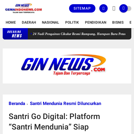
SITEMAP
HOME
DAERAH
NASIONAL
POLITIK
PENDIDIKAN
BISNIS
E
BREAKING
24 Nadi Pengairan Cikulur Resmi Rampung, Harapan Baru Petani Mengalir dari Irigasi
NEWS
Beranda
Santri Mendunia Resmi Diluncurkan
Santri Go Digital: Platform
“Santri Mendunia” Siap