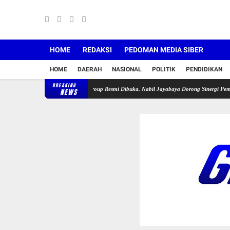
HOME
REDAKSI
PEDOMAN MEDIA SIBER
HOME
DAERAH
NASIONAL
POLITIK
PENDIDIKAN
BREAKING
a APDESI Cileles–BIL Group Resmi Dibuka, Nabil Jayabaya Dorong Sinergi Pemuda
Luba
NEWS