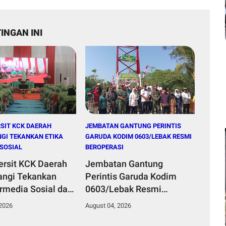
INGAN INI
SIT KCK DAERAH
JEMBATAN GANTUNG PERINTIS
ANGI TEKANKAN ETIKA
GARUDA KODIM 0603/LEBAK RESMI
SOSIAL
BEROPERASI
ersit KCK Daerah
Jembatan Gantung
wangi Tekankan
Perintis Garuda Kodim
ermedia Sosial dan
0603/Lebak Resmi
an Peran Keluarga
Beroperasi, Permudah
 2026
August 04, 2026
Akses Warga Desa