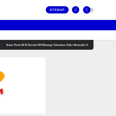
SITEMAP
rsit KCK Daerah III/Siliwangi Tekankan Etika Bermedia Sosial dan Penguatan Peran Keluarga