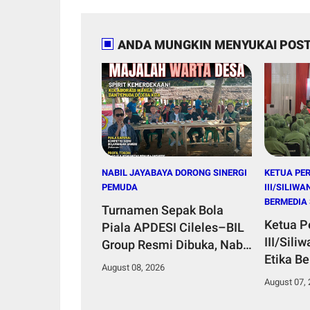
ANDA MUNGKIN MENYUKAI POST
NABIL JAYABAYA DORONG SINERGI
KETUA PER
PEMUDA
III/SILIW
BERMEDIA 
Turnamen Sepak Bola
Ketua P
Piala APDESI Cileles–BIL
III/Sili
Group Resmi Dibuka, Nabil
Etika B
Jayabaya Dorong Sinergi
August 08, 2026
Penguat
Pemuda
August 07,