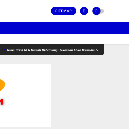
SITEMAP
ersit KCK Daerah III/Siliwangi Tekankan Etika Bermedia Sosial dan Penguatan Peran Keluarg