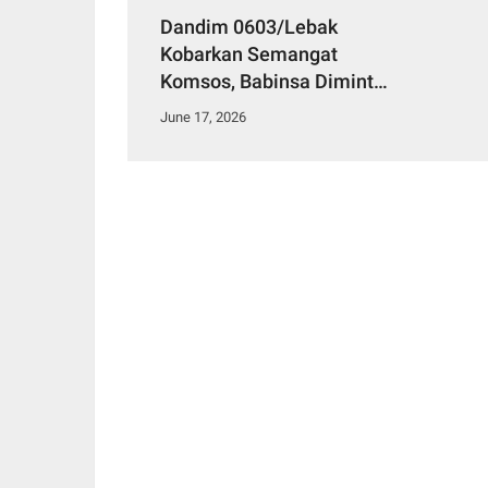
Dandim 0603/Lebak
Kobarkan Semangat
Komsos, Babinsa Diminta
Jadi Perekat TNI dan
June 17, 2026
Rakyat