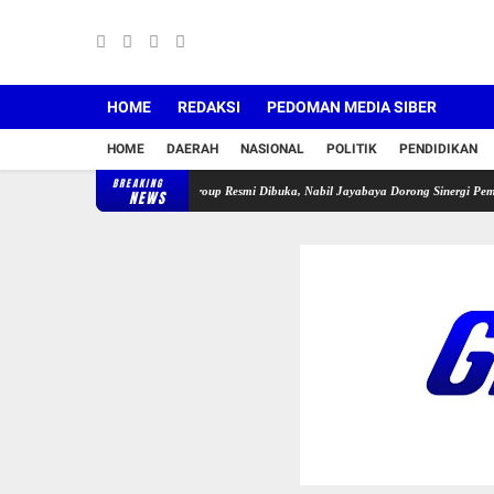
HOME
REDAKSI
PEDOMAN MEDIA SIBER
HOME
DAERAH
NASIONAL
POLITIK
PENDIDIKAN
BREAKING
la APDESI Cileles–BIL Group Resmi Dibuka, Nabil Jayabaya Dorong Sinergi Pemuda
Lub
NEWS