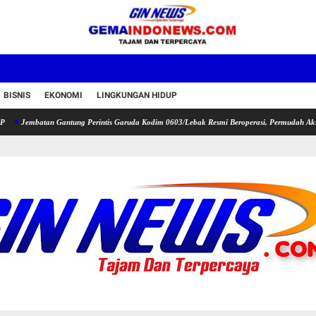
BISNIS
EKONOMI
LINGKUNGAN HIDUP
tan Gantung Perintis Garuda Kodim 0603/Lebak Resmi Beroperasi, Permudah Akses Warga 