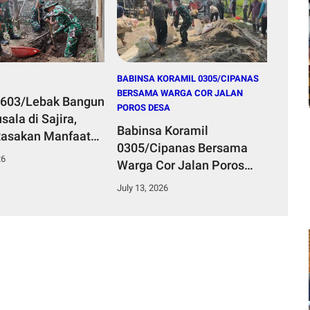
BABINSA KORAMIL 0305/CIPANAS
BERSAMA WARGA COR JALAN
0603/Lebak Bangun
POROS DESA
ala di Sajira,
Babinsa Koramil
asakan Manfaat
0305/Cipanas Bersama
i Tengah Kemarau
26
Warga Cor Jalan Poros
Desa, Perkuat Akses
July 13, 2026
Ekonomi Masyarakat