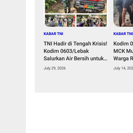
KABAR TNI
KABAR TNI
TNI Hadir di Tengah Krisis!
Kodim 
Kodim 0603/Lebak
MCK Mus
Salurkan Air Bersih untuk
Warga R
Warga Desa Paja yang
Nyata d
July 29, 2026
July 14, 20
Dilanda Kekeringan