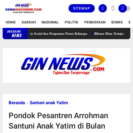
SITEMAP
HOME
DAERAH
NASIONAL
POLITIK
PENDIDIKAN
BISNIS
E
BREAKING
Ketua Persit KCK Daerah III/Siliwangi Tekankan Etika Bermedia Sosial dan Pengua
NEWS
Beranda
Santuni anak Yatim
Pondok Pesantren Arrohman
Santuni Anak Yatim di Bulan