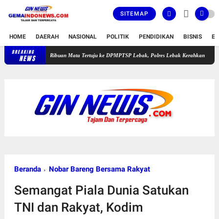
SITEMAP
HOME
DAERAH
NASIONAL
POLITIK
PENDIDIKAN
BISNIS
E
BREAKING
Ribuan Mata Tertuju ke DPMPTSP Lebak, Polres Lebak Kerahkan Pengamanan Human
NEWS
Beranda
Nobar Bareng Bersama Rakyat
Semangat Piala Dunia Satukan
TNI dan Rakyat, Kodim