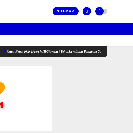
SITEMAP
ersit KCK Daerah III/Siliwangi Tekankan Etika Bermedia Sosial dan Penguatan Peran Keluarg