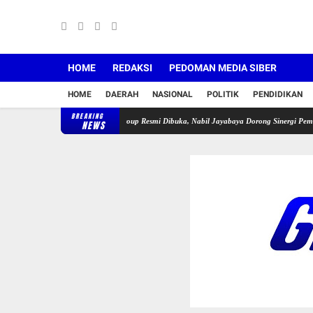
HOME
REDAKSI
PEDOMAN MEDIA SIBER
HOME
DAERAH
NASIONAL
POLITIK
PENDIDIKAN
BREAKING
a APDESI Cileles–BIL Group Resmi Dibuka, Nabil Jayabaya Dorong Sinergi Pemuda
Lub
NEWS