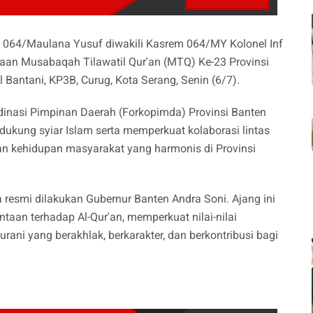
64/Maulana Yusuf diwakili Kasrem 064/MY Kolonel Inf
kaan Musabaqah Tilawatil Qur'an (MTQ) Ke-23 Provinsi
Bantani, KP3B, Curug, Kota Serang, Senin (6/7).
inasi Pimpinan Daerah (Forkopimda) Provinsi Banten
ung syiar Islam serta memperkuat kolaborasi lintas
an kehidupan masyarakat yang harmonis di Provinsi
resmi dilakukan Gubernur Banten Andra Soni. Ajang ini
an terhadap Al-Qur'an, memperkuat nilai-nilai
ni yang berakhlak, berkarakter, dan berkontribusi bagi