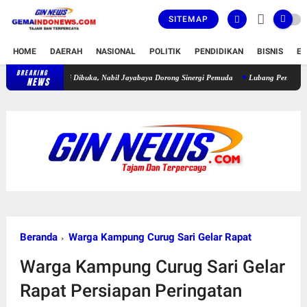
SITEMAP
HOME
DAERAH
NASIONAL
POLITIK
PENDIDIKAN
BISNIS
E
BREAKING
Turnamen Sepak Bola Piala APDESI Cileles–BIL Group Resmi Dibuka, Nabil Jay
NEWS
Beranda
Warga Kampung Curug Sari Gelar Rapat
Warga Kampung Curug Sari Gelar
Rapat Persiapan Peringatan