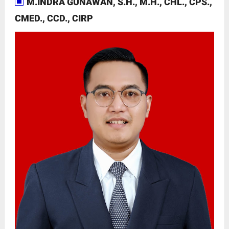
M.INDRA GUNAWAN, S.H., M.H., CHL., CPS.,
CMED., CCD., CIRP